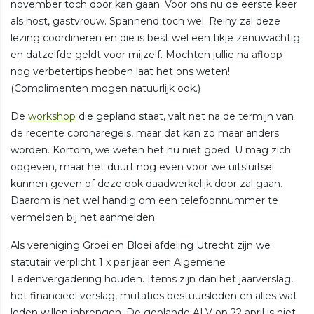
november toch door kan gaan. Voor ons nu de eerste keer
als host, gastvrouw. Spannend toch wel. Reiny zal deze
lezing coördineren en die is best wel een tikje zenuwachtig
en datzelfde geldt voor mijzelf. Mochten jullie na afloop
nog verbetertips hebben laat het ons weten!
(Complimenten mogen natuurlijk ook.)
De
workshop
die gepland staat, valt net na de termijn van
de recente coronaregels, maar dat kan zo maar anders
worden. Kortom, we weten het nu niet goed. U mag zich
opgeven, maar het duurt nog even voor we uitsluitsel
kunnen geven of deze ook daadwerkelijk door zal gaan.
Daarom is het wel handig om een telefoonnummer te
vermelden bij het aanmelden.
Als vereniging Groei en Bloei afdeling Utrecht zijn we
statutair verplicht 1 x per jaar een Algemene
Ledenvergadering houden. Items zijn dan het jaarverslag,
het financieel verslag, mutaties bestuursleden en alles wat
leden willen inbrengen. De geplande ALV op 22 april is niet