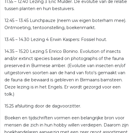
11.55 – 12.40 Lezing 3 Eric Mulder. De evolutie van de relatie
tussen planten en hun bestuivers.
12.45 – 13.45 Lunchpauze (neem uw eigen boterham mee).
Ontmoeting, tentoonstelling, boekenmarkt.
13.45 – 14.30 Lezing 4 Erwin Kaspers: Fossiel hout.
14.35 – 15.20 Lezing 5 Enrico Bonino. Evolution of insects
and/or extinct species based on photographs of the fauna
preserved in Burmese amber. (Evolutie van insecten en/of
uitgestorven soorten aan de hand van foto's gemaakt van
de fauna die bewaard is gebleven in Birmaans barnsteen.
Deze lezing is in het Engels. Er wordt gezorgd voor een
tolk.)
15.25 afsluiting door de dagvoorzitter.
Boeken en tijdschriften vormen een belangrijke bron voor
mensen die zich in hun hobby willen verdiepen. Daarom zijn
boekhandelaren aanwezig met een zeer groot assortiment