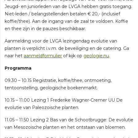
Jeugd- en juniorleden van de LVGA hebben gratis toegang.
Niet-leden / belangstellenden betalen € 20,- (inclusief
koffie/thee). Aan de ingang van de zaal te voldoen. Koffie
en thee zijn in de pauzes beschikbaar.
Aanmelding voor de LVGA lezingendag evolutie van
planten is verplicht i.v.m. de beveiliging en de catering. Ga
naar het
aanmeldformulier
of kijk op
geologie.nu
.
Programma
09.30 – 10.15 Registratie, koffie/thee, ontmoeting,
tentoonstelling, geologische boekenmarkt.
10.15 – 11.00 Lezing 1 Frederike Wagner-Cremer UU De
evolutie van Paleozoische planten.
11.05 – 11.50 Lezing 2 Bas van de Schootbrugge: De evolutie
van Mesozoische planten en het ontstaan van bloemen.