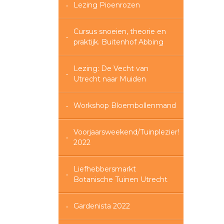
Lezing Pioenrozen
Cursus snoeien, theorie en
praktijk. Buitenhof Abbing
Lezing: De Vecht van
Utrecht naar Muiden
Workshop Bloembollenmand
Voorjaarsweekend/Tuinplezier!
2022
Liefhebbersmarkt
Botanische Tuinen Utrecht
Gardenista 2022