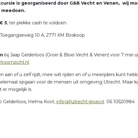
cursie is georganiseerd door G&B Vecht en Venen, wij m
g meedoen.
€ 5
, ter plekke cash te voldoen.
Toegangseweg 10 A, 2771 XM Bosk
n
bij Jaap Gelderloos (Groei & Bloei Vecht & Venen) voor 7 mei o
troomzicht.nl
.
 aan of u zelf rijdt, mee wilt rijden en of u meerijders kunt hebb
 helemaal opgaan voor de mensen uit omgeving Utrecht. Maar ki
 er mogelijk is.
ap Gelderloos, Helma Koot,
info(at)utrecht.groei.nl
06 10520984