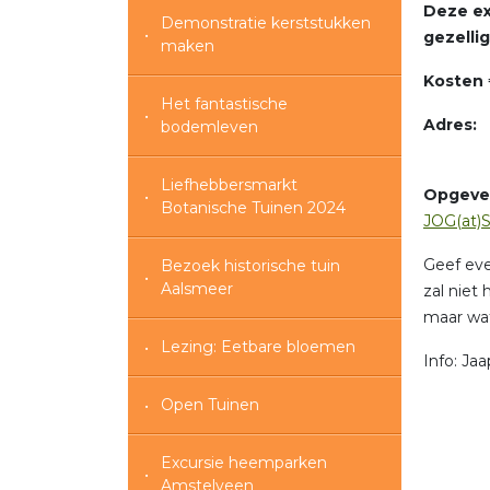
Deze ex
Demonstratie kerststukken
gezelli
maken
Kosten 
Het fantastische
Adres:
bodemleven
Liefhebbersmarkt
Opgeve
Botanische Tuinen 2024
JOG(at)S
Geef even
Bezoek historische tuin
Aalsmeer
zal niet
maar wat
Lezing: Eetbare bloemen
Info: Ja
Open Tuinen
Excursie heemparken
Amstelveen