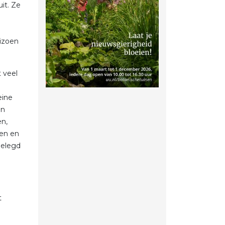
uit. Ze
izoen
 veel
eine
jn
en,
en en
gelegd
t