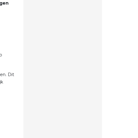
ogen
oop
p
en. Dit
jk