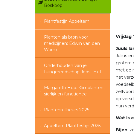
Boskoop
Plantfestijn Appeltern
Vrijdag 
Planten als bron voor
medicijnen: Edwin van den
Juuls la
Worm
Julius e
grotere r
Onderhouden van je
met de n
tuingereedschap Joost Hut
het verz
voedselb
Margareth Hop: Klimplanten,
zelfvoor
sierlijk en functioneel
op versc
hun verd
Plantenruilbeurs 2025
Wat is 
Appeltern Plantfestijn 2025
Bijen
, z