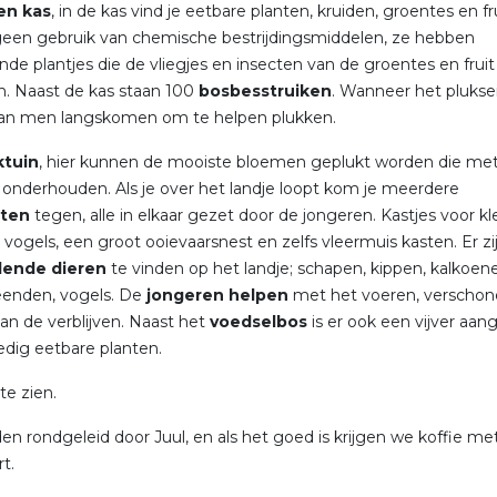
en kas
, in de kas vind je eetbare planten, kruiden, groentes en fr
een gebruik van chemische bestrijdingsmiddelen, ze hebben
nde plantjes die de vliegjes en insecten van de groentes en fruit
. Naast de kas staan 100
bosbesstruiken
. Wanneer het plukse
kan men langskomen om te helpen plukken.
ktuin
, hier kunnen de mooiste bloemen geplukt worden die met
n onderhouden. Als je over het landje loopt kom je meerdere
sten
tegen, alle in elkaar gezet door de jongeren. Kastjes voor kl
 vogels, een groot ooievaarsnest en zelfs vleermuis kasten. Er zi
llende dieren
te vinden op het landje; schapen, kippen, kalkoen
eenden, vogels. De
jongeren helpen
met het voeren, verschon
n de verblijven. Naast het
voedselbos
is er ook een vijver aan
edig eetbare planten.
te zien.
n rondgeleid door Juul, en als het goed is krijgen we koffie me
eltaart.