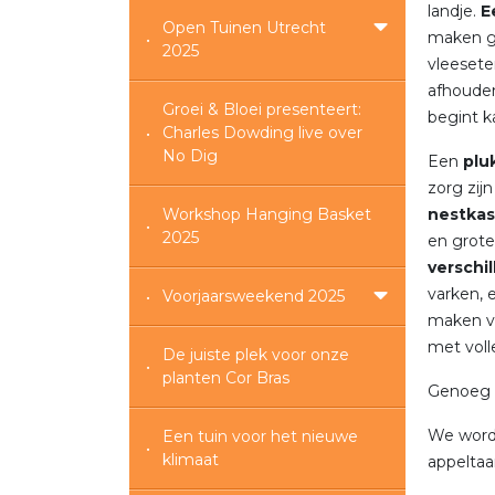
landje.
E
Open Tuinen Utrecht
maken g
2025
vleesete
afhouden
Groei & Bloei presenteert:
begint 
Charles Dowding live over
No Dig
Een
plu
zorg zij
Workshop Hanging Basket
nestka
2025
en grote
verschi
varken, 
Voorjaarsweekend 2025
maken va
met voll
De juiste plek voor onze
planten Cor Bras
Genoeg 
We worde
Een tuin voor het nieuwe
klimaat
app