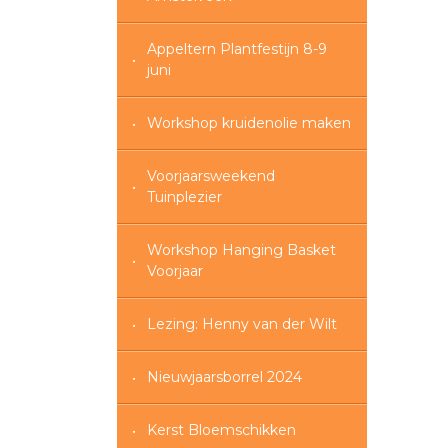
Appeltern Plantfestijn 8-9
juni
Workshop kruidenolie maken
Voorjaarsweekend
Tuinplezier
Workshop Hanging Basket
Voorjaar
Lezing: Henny van der Wilt
Nieuwjaarsborrel 2024
Kerst Bloemschikken