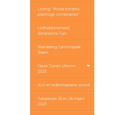
Lezing: “Mooie borders,
prachtige combinaties”
Liefhebbersmarkt
Botanische Tuin
Wandeling Cantonspark
Baarn
Open Tuinen Utrecht
2023
ALV en ledeninspiratie-avond
Tuinplezier 25 en 26 maart
2023