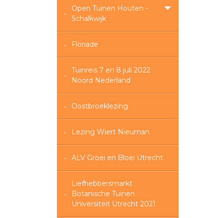
Open Tuinen Houten -
Schalkwijk
Floriade
Tuinreis 7 en 8 juli 2022
Noord Nederland
Oostbroeklezing
Lezing Wiert Nieuman
ALV Groei en Bloei Utrecht
Liefhebbersmarkt
Botanische Tuinen
Universiteit Utrecht 2021