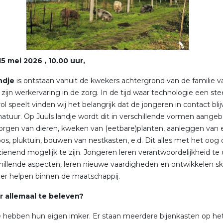
15 mei 2026 , 10.00 uur,
ndje
is ontstaan vanuit de kwekers achtergrond van de familie v
n zijn werkervaring in de zorg. In de tijd waar technologie een st
ol speelt vinden wij het belangrijk dat de jongeren in contact bli
atuur. Op Juuls landje wordt dit in verschillende vormen aange
orgen van dieren, kweken van (eetbare)planten, aanleggen van 
os, pluktuin, bouwen van nestkasten, e.d. Dit alles met het oog
zienend mogelijk te zijn. Jongeren leren verantwoordelijkheid te
hillende aspecten, leren nieuwe vaardigheden en ontwikkelen skil
er helpen binnen de maatschappij.
er allemaal te beleven?
e hebben hun eigen imker. Er staan meerdere bijenkasten op he