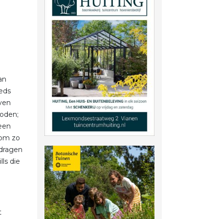
an
eeds
jven
boden;
een
 om zo
 dragen
ls die
t