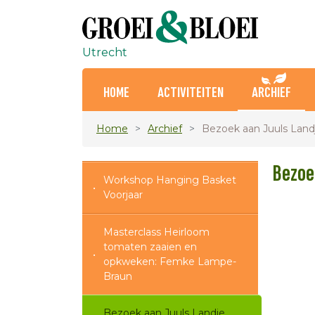
Utrecht
HOME
ACTIVITEITEN
ARCHIEF
Home
Archief
Bezoek aan Juuls Land
Bezoe
Workshop Hanging Basket
Voorjaar
Masterclass Heirloom
tomaten zaaien en
opkweken: Femke Lampe-
Braun
Bezoek aan Juuls Landje,