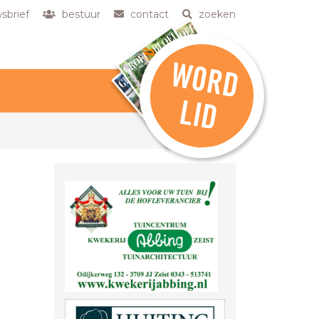
sbrief
bestuur
contact
zoeken
W
O
R
D
L
ID